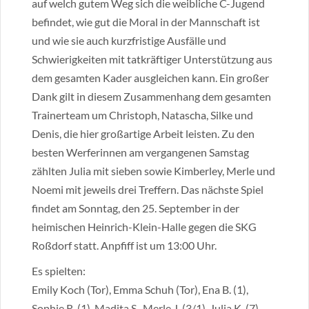
auf welch gutem Weg sich die weibliche C-Jugend
befindet, wie gut die Moral in der Mannschaft ist
und wie sie auch kurzfristige Ausfälle und
Schwierigkeiten mit tatkräftiger Unterstützung aus
dem gesamten Kader ausgleichen kann. Ein großer
Dank gilt in diesem Zusammenhang dem gesamten
Trainerteam um Christoph, Natascha, Silke und
Denis, die hier großartige Arbeit leisten. Zu den
besten Werferinnen am vergangenen Samstag
zählten Julia mit sieben sowie Kimberley, Merle und
Noemi mit jeweils drei Treffern. Das nächste Spiel
findet am Sonntag, den 25. September in der
heimischen Heinrich-Klein-Halle gegen die SKG
Roßdorf statt. Anpfiff ist um 13:00 Uhr.
Es spielten:
Emily Koch (Tor), Emma Schuh (Tor), Ena B. (1),
Sophie R. (1), Madita S., Merle J. (3/1), Julia K. (7),